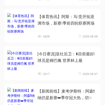
【体育热讯】阿斯：马❕竞开拓亚
洲市场，新赛❕季前四轮联赛两场
4828
2026-08-08
[今日赛况]皇社后卫：⬇️目前最好❕
球员是姆巴佩 世界杯上最
2017
2026-08-07
【新闻前线】麦考伊斯特：阿森❗
纳仍是新赛➡️季夺冠大热，切✨