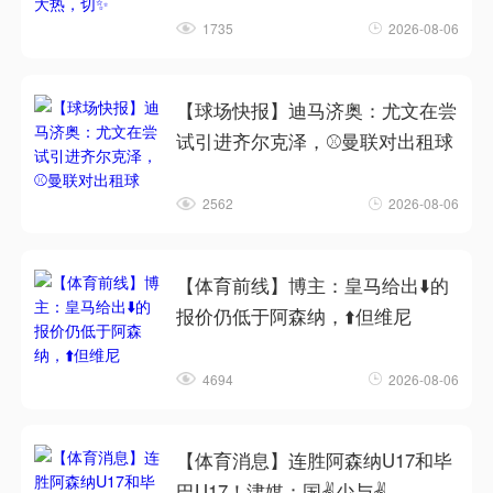
1735
2026-08-06
【球场快报】迪马济奥：尤文在尝
试引进齐尔克泽，⚾曼联对出租球
2562
2026-08-06
【体育前线】博主：皇马给出⬇️的
报价仍低于阿森纳，⬆️但维尼
4694
2026-08-06
【体育消息】连胜阿森纳U17和毕
巴U17！津媒：国✌️少与✌