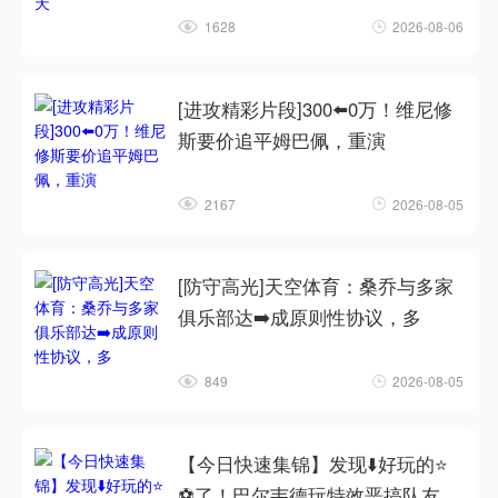
1628
2026-08-06
[进攻精彩片段]300⬅️0万！维尼修
斯要价追平姆巴佩，重演
2167
2026-08-05
[防守高光]天空体育：桑乔与多家
俱乐部达➡️成原则性协议，多
849
2026-08-05
【今日快速集锦】发现⬇️好玩的⭐
⚽了！巴尔韦德玩特效恶搞队友