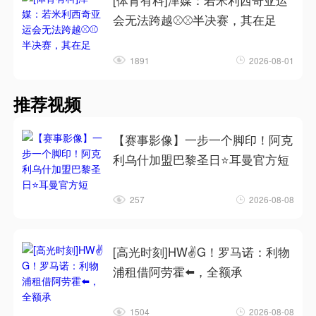
[体育有料]津媒：若米利西奇亚运
会无法跨越⚾⚾半决赛，其在足
1891
2026-08-01
推荐视频
【赛事影像】一步一个脚印！阿克
利乌什加盟巴黎圣日⭐耳曼官方短
257
2026-08-08
[高光时刻]HW✌️G！罗马诺：利物
浦租借阿劳霍⬅️，全额承
1504
2026-08-08